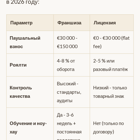
в 2026 году:
Параметр
Франшиза
Лицензия
Паушальный
€30 000 -
€0 - €30 000 (flat
взнос
€150 000
fee)
4-8 % от
2-5 % или
Роялти
оборота
разовый платёж
Высокий -
Контроль
Низкий - только
стандарты,
качества
товарный знак
аудиты
Да - 3-6
Обучение и ноу-
недель +
Нет (только по
хау
постоянная
договору)
поддержка