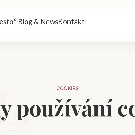
estoři
Blog & News
Kontakt
COOKIES
y používání c