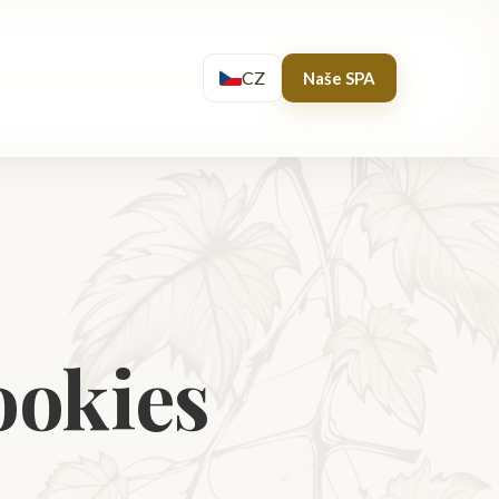
CZ
Naše SPA
ookies