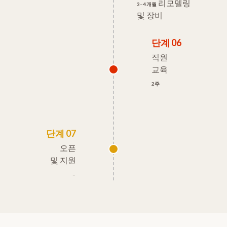
리모델링
3–4개월
및 장비
단계 06
직원
교육
2주
단계 07
오픈
및 지원
–