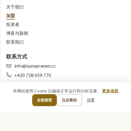
关于我们
加盟
投资者
博客与新闻
联系我们
联系方式
info@laznepramen.cz
+420 728 059 770
Dejvická 255/18, Prague, Czech Republic
本网站使用 Cookie 以确保正常运行和分析流量。
更多信息
新闻订阅（可选）
全部接受
仅必要的
设置
您的邮箱
订阅
我同意处理个人数据（GDPR）