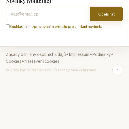
Novinky (volitelné)
Váš e-mail
Odebírat
Souhlasím se zpracováním e-mailu pro zasílání novinek.
Zásady ochrany osobních údajů
•
Impressum
•
Podmínky
•
Cookies
•
Nastavení cookies
© 2026 Lázně Pramen s.r.o. Všechna práva vyhrazena.
↑