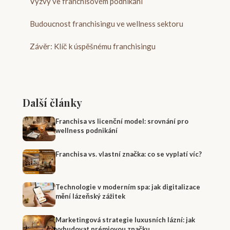
Výzvy ve franchisovém podnikání
Budoucnost franchisingu ve wellness sektoru
Závěr: Klíč k úspěšnému franchisingu
Další články
Franchisa vs licenční model: srovnání pro
wellness podnikání
Franchisa vs. vlastní značka: co se vyplatí víc?
Technologie v moderním spa: jak digitalizace
mění lázeňský zážitek
Marketingová strategie luxusních lázní: jak
vybudovat prémiovou značku