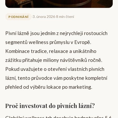
·
3. února 2026
·
8 min čtení
PODNIKÁNÍ
Pivní lázně jsou jedním z nejrychleji rostoucích
segmentů wellness průmyslu v Evropě.
Kombinace tradice, relaxace a unikátního
zážitku přitahuje miliony návštěvníků ročně.
Pokud uvažujete o otevření vlastních pivních
lázní, tento průvodce vám poskytne kompletní
přehled od výběru lokace po marketing.
Proč investovat do pivních lázní?
Globální wellness trh dosahuje hodnoty přes 5,6