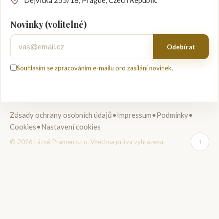
Dejvická 255/18, Prague, Czech Republic
Novinky (volitelné)
Váš e-mail
Odebírat
Souhlasím se zpracováním e-mailu pro zasílání novinek.
Zásady ochrany osobních údajů
•
Impressum
•
Podmínky
•
Cookies
•
Nastavení cookies
© 2026 Lázně Pramen s.r.o. Všechna práva vyhrazena.
↑