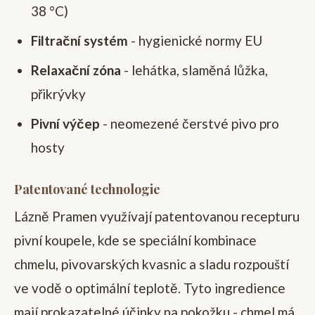
38 °C)
Filtrační systém
- hygienické normy EU
Relaxační zóna
- lehátka, slaměná lůžka,
přikrývky
Pivní výčep
- neomezené čerstvé pivo pro
hosty
Patentované technologie
Lázně Pramen využívají patentovanou recepturu
pivní koupele, kde se speciální kombinace
chmelu, pivovarských kvasnic a sladu rozpouští
ve vodě o optimální teplotě. Tyto ingredience
mají prokazatelné účinky na pokožku - chmel má