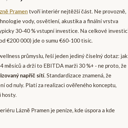
ázně Pramen
tvoří interiér nejtěžší část. Ne provozně,
hnologie vody, osvětlení, akustika a finální vrstva
ypicky 30-40 % vstupní investice. Na celkové investic
od €200 000) jde o sumu €60-100 tisíc.
ellness průmyslu, řeší jeden jediný číselný dotaz: jak
-24 měsíců a drží to EBITDA marži 30 %+ - ne proto, že
izovaný napříč sítí
. Standardizace znamená, že
ní od nuly. Platí za realizaci ověřeného konceptu,
i hosty.
teriéru Lázně Pramen je peníze, kde úspora a kde