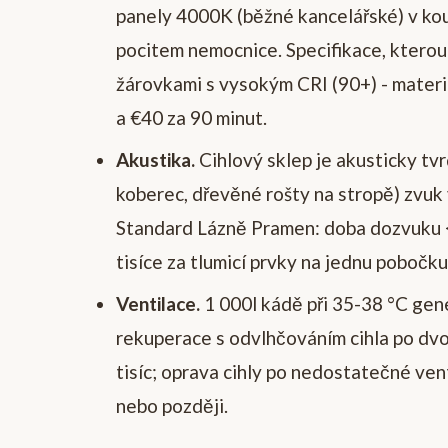
panely 4000K (běžné kancelářské) v kou
pocitem nemocnice. Specifikace, kterou
žárovkami s vysokým CRI (90+) - materiá
a €40 za 90 minut.
Akustika.
Cihlový sklep je akusticky tv
koberec, dřevěné rošty na stropě) zvuk 
Standard Lázně Pramen: doba dozvuku <
tisíce za tlumicí prvky na jednu pobočku
Ventilace.
1 000l kádě při 35-38 °C gene
rekuperace s odvlhčováním cihla po dvo
tisíc; oprava cihly po nedostatečné venti
nebo později.