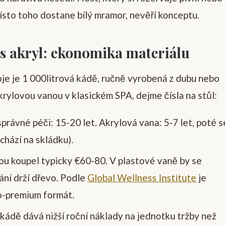
místo toho dostane bílý mramor, nevěří konceptu.
s akryl: ekonomika materiálu
e je 1 000litrová kádě, ručně vyrobená z dubu nebo
krylovou vanou v klasickém SPA, dejme čísla na stůl:
právné péči: 15-20 let. Akrylová vana: 5-7 let, poté s
chází na skládku).
vou koupel typicky €60-80. V plastové vaně by se
ání drží dřevo. Podle
Global Wellness Institute
je
co-premium formát.
kádě dává nižší roční náklady na jednotku tržby než