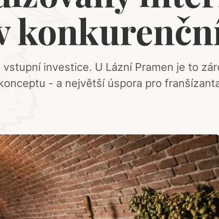
 konkurenčn
% vstupní investice. U Lázní Pramen je to zár
konceptu - a největší úspora pro franšízant