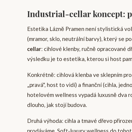
Industrial-cellar koncept: p
Estetika Lázně Pramen není stylistická vol
(mramor, sklo, neutrální barvy), který se 
cellar
: cihlové klenby, ručně opracované 
výsledku je to estetika, kterou si host pam
Konkrétně: cihlová klenba ve sklepním pro
„pravá", host to vidí) a finanční (cihla, je
hotelovém wellness vypadá luxusně dva rok
dlouho, jak stojí budova.
Druhá výhoda: cihla a tmavé dřevo přirozen
prodáváme. Soft-luxury wellness do tohoto