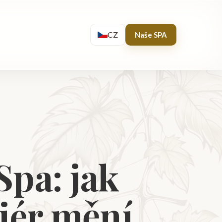
CZ
Naše SPA
pa: jak
iér mění