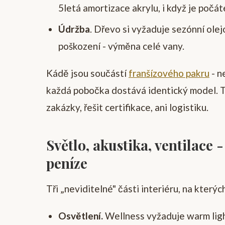
5letá amortizace akrylu, i když je počát
Údržba
. Dřevo si vyžaduje sezónní olej
poškození - výměna celé vany.
Kádě jsou součástí
franšízového pakru
- n
každá pobočka dostává identický model. To
zakázky, řešit certifikace, ani logistiku.
Světlo, akustika, ventilace 
peníze
Tři „neviditelné" části interiéru, na který
Osvětlení.
Wellness vyžaduje warm ligh