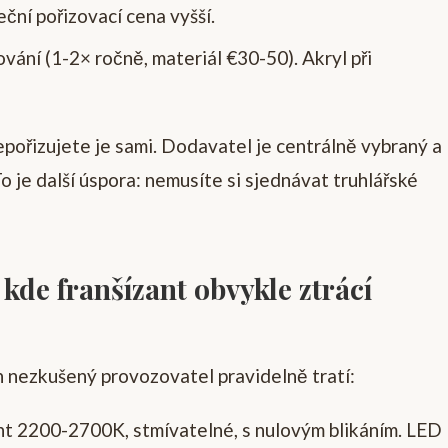
eční pořizovací cena vyšší.
ování (1-2× ročně, materiál €30-50). Akryl při
epořizujete je sami. Dodavatel je centrálně vybraný a
 je další úspora: nemusíte si sjednávat truhlářské
- kde franšízant obvykle ztrácí
ch nezkušený provozovatel pravidelně tratí:
t 2200-2700K, stmívatelné, s nulovým blikáním. LED