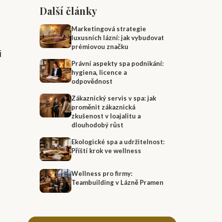
Další články
Marketingová strategie
luxusních lázní: jak vybudovat
prémiovou značku
i
Právní aspekty spa podnikání:
hygiena, licence a
odpovědnost
Zákaznický servis v spa: jak
proměnit zákaznická
zkušenost v loajalitu a
dlouhodobý růst
Ekologické spa a udržitelnost:
Příští krok ve wellness
Wellness pro firmy:
Teambuilding v Lázně Pramen