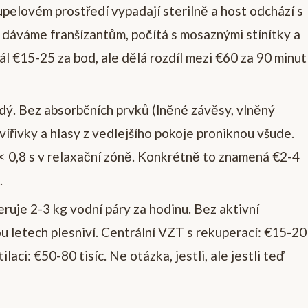
pelovém prostředí vypadají sterilně a host odchází s
 dáváme franšízantům, počítá s mosaznými stínítky a
l €15-25 za bod, ale dělá rozdíl mezi €60 za 90 minut
rdý. Bez absorbčních prvků (lněné závěsy, vlněný
vířivky a hlasy z vedlejšího pokoje proniknou všude.
 0,8 s v relaxační zóně. Konkrétně to znamená €2-4
.
ruje 2-3 kg vodní páry za hodinu. Bez aktivní
u letech plesniví. Centrální VZT s rekuperací: €15-20
laci: €50-80 tisíc. Ne otázka, jestli, ale jestli teď