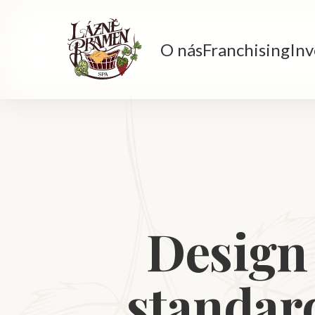
O nás
Franchising
Inv
Design
standar