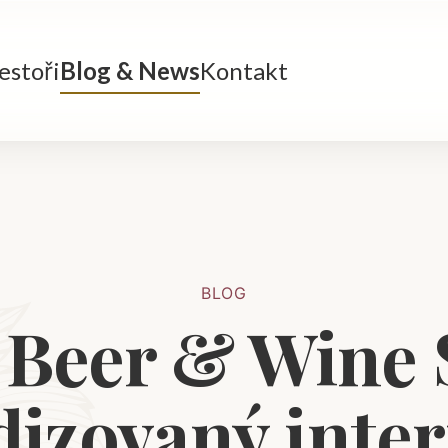
estoři
Blog & News
Kontakt
BLOG
 Beer & Wine S
dizovaný inter