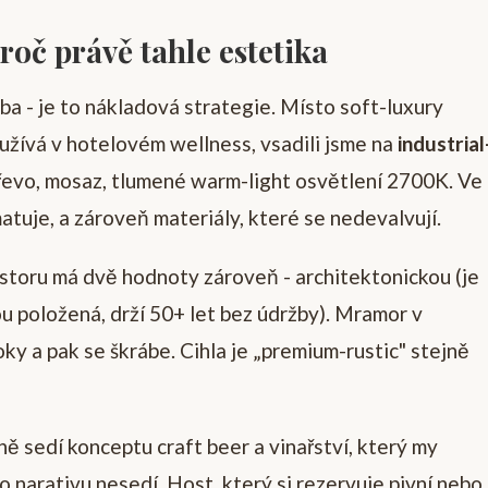
roč právě tahle estetika
ba - je to nákladová strategie. Místo soft-luxury
používá v hotelovém wellness, vsadili jsme na
industrial
dřevo, mosaz, tlumené warm-light osvětlení 2700K. Ve
atuje, a zároveň materiály, které se nedevalvují.
storu má dvě hodnoty zároveň - architektonickou (je
dnou položená, drží 50+ let bez údržby). Mramor v
y a pak se škrábe. Cihla je „premium-rustic" stejně
ě sedí konceptu craft beer a vinařství, který my
 narativu nesedí. Host, který si rezervuje pivní nebo