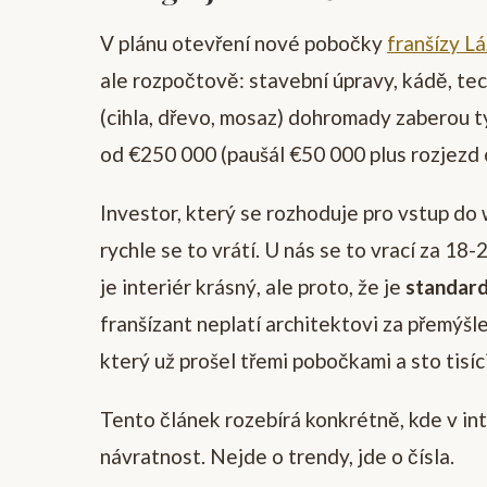
V plánu otevření nové pobočky
franšízy L
ale rozpočtově: stavební úpravy, kádě, tec
(cihla, dřevo, mosaz) dohromady zaberou t
od €250 000 (paušál €50 000 plus rozjezd 
Investor, který se rozhoduje pro vstup do w
rychle se to vrátí. U nás se to vrací za 18
je interiér krásný, ale proto, že je
standard
franšízant neplatí architektovi za přemýšle
který už prošel třemi pobočkami a sto tisíc
Tento článek rozebírá konkrétně, kde v in
návratnost. Nejde o trendy, jde o čísla.