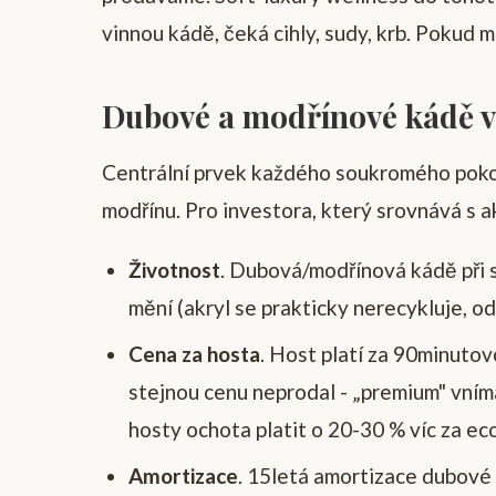
vinnou kádě, čeká cihly, sudy, krb. Pokud 
Dubové a modřínové kádě v
Centrální prvek každého soukromého pokoj
modřínu. Pro investora, který srovnává s a
Životnost
. Dubová/modřínová kádě při s
mění (akryl se prakticky nerecykluje, od
Cena za hosta
. Host platí za 90minuto
stejnou cenu neprodal - „premium" vním
hosty ochota platit o 20-30 % víc za e
Amortizace
. 15letá amortizace dubové 