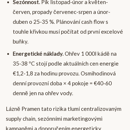
Sezónnost.
Pík listopad-únor a květen-
červen, propady červenec-srpen a únor-
duben o 25-35 %. Plánování cash flow s
touhle křivkou musí počítat od první excelové
buňky.
Energetické náklady.
Ohřev 1 000l kádě na
35-38 °C stojí podle aktuálních cen energie
€1,2-1,8 za hodinu provozu. Osmihodinová
denní provozní doba × 4 pokoje = €40-60
denně jen na ohřev vody.
Lázně Pramen tato rizika tlumí centralizovaným
supply chain, sezónními marketingovými
kampaněmi a doporučením energeticky