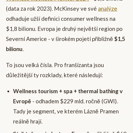
(data za rok 2023). McKinsey ve své
analýze
odhaduje užší definici consumer wellness na
$1,8 bilionu. Evropa je druhý největší region po
Severní Americe - v širokém pojetí přibližně
$1,5
bilionu
.
To jsou velká čísla. Pro franšízanta jsou
důležitější ty rozklady, které následují:
Wellness tourism + spa + thermal bathing v
Evropě
- odhadem $229 mld. ročně (GWI).
Tady je segment, ve kterém Lázně Pramen
reálně hrají.