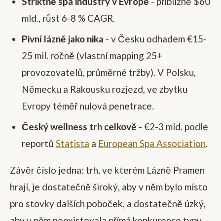
Striktně spa industry v Evropě
- přibližně $60
mld., růst 6-8 % CAGR.
Pivní lázně jako nika
- v Česku odhadem €15-
25 mil. ročně (vlastní mapping 25+
provozovatelů, průměrné tržby). V Polsku,
Německu a Rakousku rozjezd, ve zbytku
Evropy téměř nulová penetrace.
Český wellness trh celkově
- €2-3 mld. podle
reportů
Statista
a
European Spa Association
.
Závěr číslo jedna: trh, ve kterém Lázně Pramen
hrají, je dostatečně široký, aby v něm bylo místo
pro stovky dalších poboček, a dostatečně úzký,
aby v něm neexistovala přímá konkurence typu