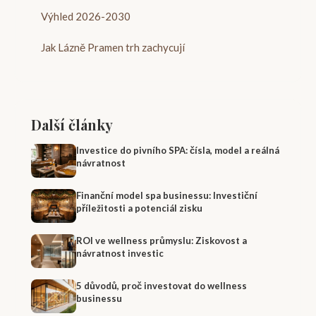
Výhled 2026-2030
Jak Lázně Pramen trh zachycují
Další články
Investice do pivního SPA: čísla, model a reálná
návratnost
Finanční model spa businessu: Investiční
příležitosti a potenciál zisku
ROI ve wellness průmyslu: Ziskovost a
návratnost investic
5 důvodů, proč investovat do wellness
businessu