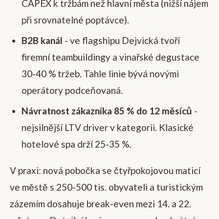
CAPEX k tržbám než hlavní města (nižší nájem
při srovnatelné poptávce).
B2B kanál
- ve flagshipu Dejvická tvoří
firemní teambuildingy a vinařské degustace
30-40 % tržeb. Tahle linie bývá novými
operátory podceňovaná.
Návratnost zákazníka 85 % do 12 měsíců
-
nejsilnější LTV driver v kategorii. Klasické
hotelové spa drží 25-35 %.
V praxi: nová pobočka se čtyřpokojovou maticí
ve městě s 250-500 tis. obyvateli a turistickým
zázemím dosahuje break-even mezi 14. a 22.