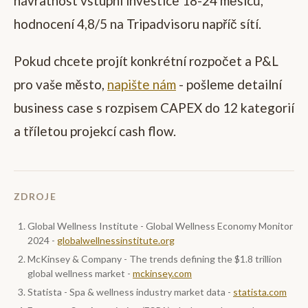
návratnost vstupní investice 18-24 měsíců,
hodnocení 4,8/5 na Tripadvisoru napříč sítí.
Pokud chcete projít konkrétní rozpočet a P&L
pro vaše město,
napište nám
- pošleme detailní
business case s rozpisem CAPEX do 12 kategorií
a tříletou projekcí cash flow.
ZDROJE
Global Wellness Institute - Global Wellness Economy Monitor
2024 -
globalwellnessinstitute.org
McKinsey & Company - The trends defining the $1.8 trillion
global wellness market -
mckinsey.com
Statista - Spa & wellness industry market data -
statista.com