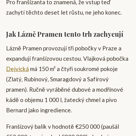
Pro franšízanta to znamená, že vstup teď
zachytí těchto deset let růstu, ne jeho konec.
Jak Lázně Pramen tento trh zachycují
Lázně Pramen provozují tři pobočky v Praze a
expandují franšízovou cestou. Vlajková pobočka
Dejvická
má 150 m² a čtyři soukromé pokoje
(Zlatý, Rubínový, Smaragdový a Safírový
pramen). Ručně vyráběné dubové a modřínové
kádě o objemu 1 000 l, žatecký chmel a pivo
Bernard jako ingredience.
Franšízový balík v hodnotě €250 000 (paušál