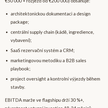
€50 000 + rozjezd od €200 000) obsahuje:
architektonickou dokumentaci a design
package;
centrální supply chain (kádě, ingredience,
vybavení);
SaaS rezervační systém a CRM;
marketingovou metodiku a B2B sales
playbook;
project oversight a kontrolní výjezdy během
stavby.
EBITDA marže ve flagshipu drží 30 %+,