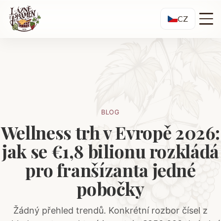
CZ
BLOG
Wellness trh v Evropě 2026:
jak se €1,8 bilionu rozkládá
pro franšízanta jedné
pobočky
Žádný přehled trendů. Konkrétní rozbor čísel z