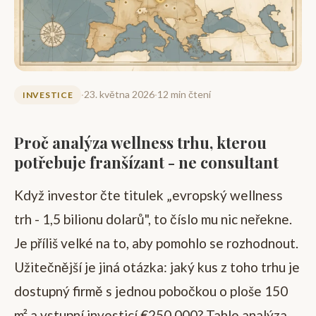
·
23. května 2026
·
12 min čtení
INVESTICE
Proč analýza wellness trhu, kterou
potřebuje franšízant - ne consultant
Když investor čte titulek „evropský wellness
trh - 1,5 bilionu dolarů", to číslo mu nic neřekne.
Je příliš velké na to, aby pomohlo se rozhodnout.
Užitečnější je jiná otázka: jaký kus z toho trhu je
dostupný firmě s jednou pobočkou o ploše 150
m² a vstupní investicí €250 000? Tahle analýza