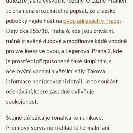
důležité jasně vysvětlit rozdíly. U Lázně Pramen
to znamená srozumitelně popsat, že pražské
pobočky najde host na
dvou adresách v Praze
:
Dejvická 255/18, Praha 6, kde jsou privátní,
ručně stavěné dubové a modřínové kádě vhodné
pro wellness ve dvou, a Legerova, Praha 2, kde
je prostředí přizpůsobené také skupinám, s
ocelovými vanami a většími sály. Taková
informace není provozní detail. Je to součást
očekávání, které zásadně ovlivňuje
spokojenost.
Stejně důležitá je tonalita komunikace.
Prémiový servis není chladně formální ani