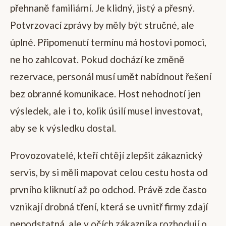
přehnaně familiární. Je klidný, jistý a přesný.
Potvrzovací zprávy by měly být stručné, ale
úplné. Připomenutí termínu má hostovi pomoci,
ne ho zahlcovat. Pokud dochází ke změně
rezervace, personál musí umět nabídnout řešení
bez obranné komunikace. Host nehodnotí jen
výsledek, ale i to, kolik úsilí musel investovat,
aby se k výsledku dostal.
Provozovatelé, kteří chtějí zlepšit zákaznický
servis, by si měli mapovat celou cestu hosta od
prvního kliknutí až po odchod. Právě zde často
vznikají drobná tření, která se uvnitř firmy zdají
nepodstatná, ale v očích zákazníka rozhodují o